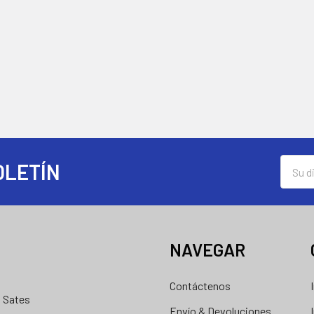
Direcc
OLETÍN
de
correo
electró
NAVEGAR
Contáctenos
d Sates
Envío & Devoluciones