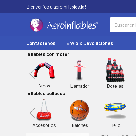
Bienvenido a aeroinflables.la!
Buscar
Contáctenos
Envío & Devoluciones
Inflables con motor
Replicas
Arcos
Botellas
Llamador
Inflables sellados
orta Latas
Inflable
Accesorios
Balones
Helio