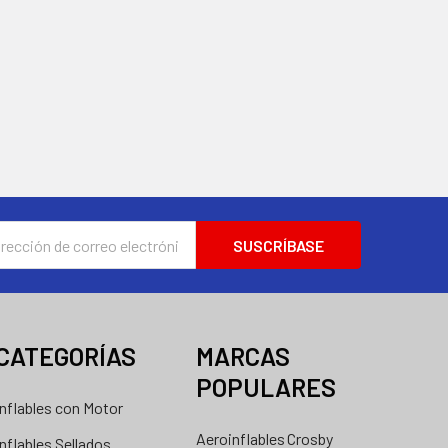
ión
nico
CATEGORÍAS
MARCAS
POPULARES
Inflables con Motor
Aeroinflables
Crosby
Inflables Sellados