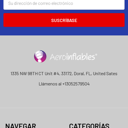
de
correo
electrónico
1335 NW 98TH CT Unit #4, 33172, Doral, FL, United Sates
Llámenos al +13052579504
NAVEGAR
CATEGORÍAS