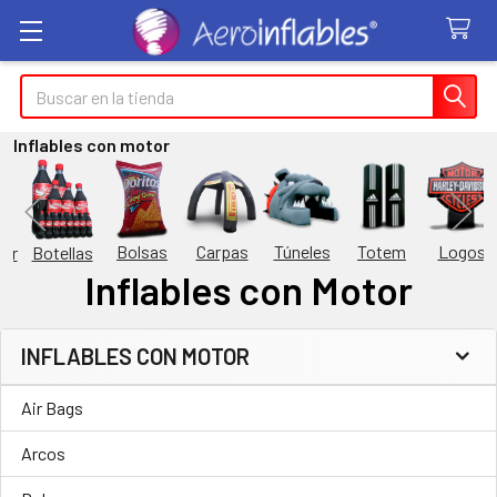
Buscar
Inflables con motor
Túneles
Totem
Logos
Bolsas
Carpas
Botellas
or
Inflables con Motor
INFLABLES CON MOTOR
Barra
Air Bags
lateral
Arcos