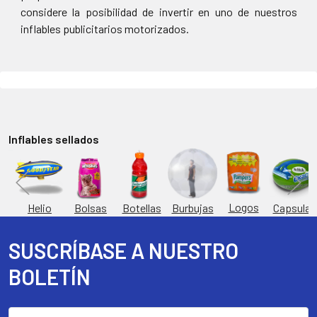
considere la posibilidad de invertir en uno de nuestros
inflables publicitarios motorizados.
Inflables sellados
Logos
Burbujas
es
Helio
Bolsas
Botellas
Capsulas
SUSCRÍBASE A NUESTRO
Footer
BOLETÍN
Dirección