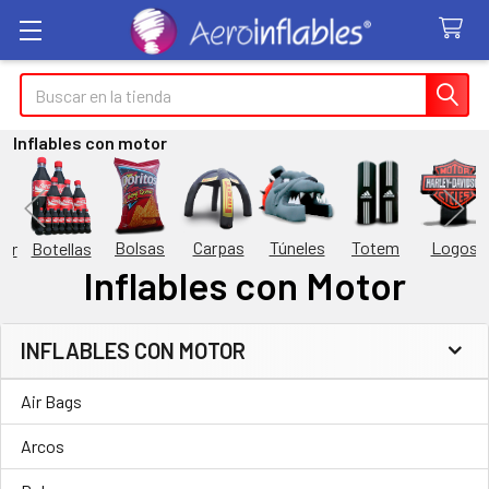
Buscar
Inflables con motor
Túneles
Totem
Logos
Bolsas
Carpas
Botellas
or
Inflables con Motor
INFLABLES CON MOTOR
Barra
Air Bags
lateral
Arcos