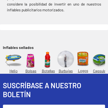
considere la posibilidad de invertir en uno de nuestros
inflables publicitarios motorizados.
Inflables sellados
Logos
Burbujas
es
Helio
Bolsas
Botellas
Capsulas
SUSCRÍBASE A NUESTRO
Footer
BOLETÍN
Dirección