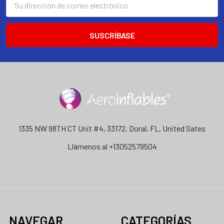
de
correo
electrónico
1335 NW 98TH CT Unit #4, 33172, Doral, FL, United Sates
Llámenos al +13052579504
NAVEGAR
CATEGORÍAS