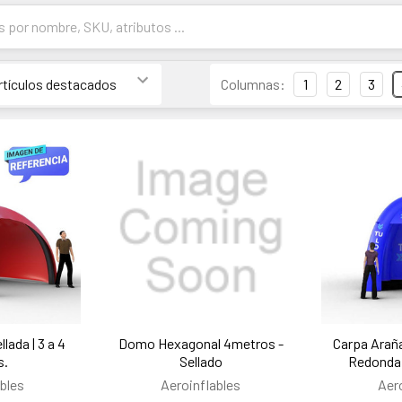
Columnas:
1
2
3
llada | 3 a 4
Domo Hexagonal 4metros -
Carpa Araña
s.
Sellado
Redonda 
bles
Aeroinflables
Aer