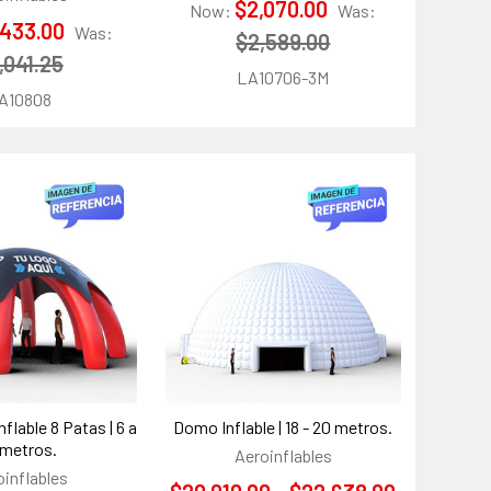
$2,070.00
Now:
Was:
,433.00
Was:
$2,589.00
,041.25
LA10706-3M
A10808
flable 8 Patas | 6 a
Domo Inflable | 18 - 20 metros.
 metros.
Aeroinflables
oinflables