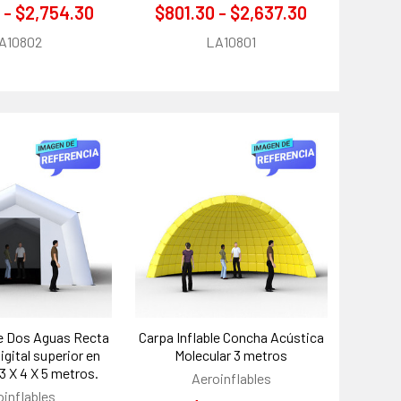
 - $2,754.30
$801.30 - $2,637.30
A10802
LA10801
le Dos Aguas Recta
Carpa Inflable Concha Acústica
igital superior en
Molecular 3 metros
 3 X 4 X 5 metros.
Aeroinflables
oinflables