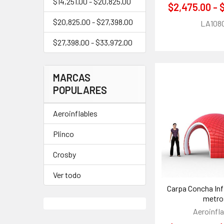
$14,251.00 - $20,825.00
$2,475.00 - 
$20,825.00 - $27,398.00
LA108
$27,398.00 - $33,972.00
MARCAS
POPULARES
Aeroinflables
Plinco
Crosby
Ver todo
Carpa Concha Infla
metro
Aeroinfla