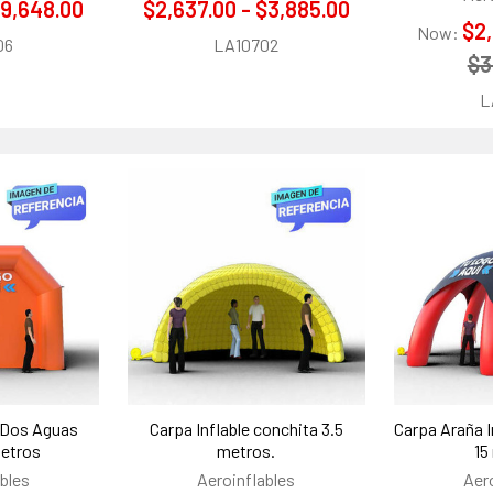
$9,648.00
$2,637.00 - $3,885.00
$2
Now:
06
LA10702
$3
L
a Dos Aguas
Carpa Inflable conchita 3.5
Carpa Araña In
metros
metros.
15
bles
Aeroinflables
Aer