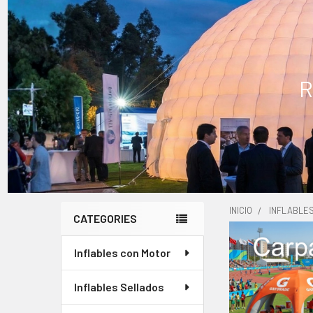
R
INICIO
INFLABLE
CATEGORIES
Barra
Inflables con Motor
lateral
Inflables Sellados