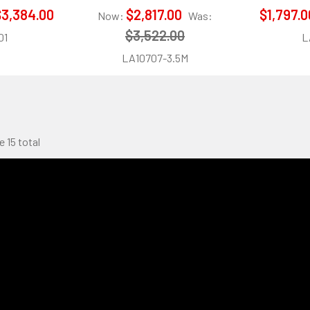
$3,384.00
$2,817.00
$1,797.0
Now:
Was:
$3,522.00
01
L
LA10707-3.5M
e 15 total