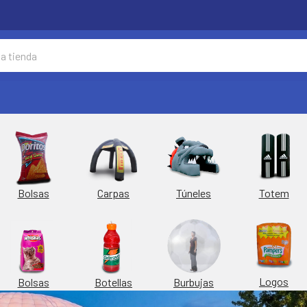
Túneles
Totem
Bolsas
Carpas
Logos
Burbujas
Bolsas
Botellas