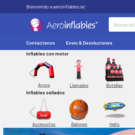
Bienvenido a aeroinflables.la!
Buscar
Contáctenos
Envío & Devoluciones
Inflables con motor
Replicas
Arcos
Botellas
Llamador
Inflables sellados
orta Latas
Inflable
Accesorios
Balones
Helio