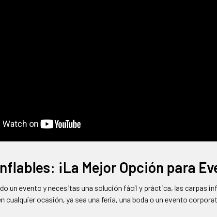
nflables: ¡La Mejor Opción para Eve
do un evento y necesitas una solución fácil y práctica, las carpas in
 cualquier ocasión, ya sea una feria, una boda o un evento corporat