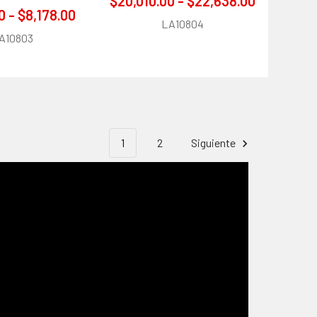
$20,010.00 - $22,638.00
0 - $8,178.00
LA10804
A10803
1
2
Siguiente