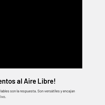
ntos al Aire Libre!
flables son la respuesta. Son versátiles y encajan
ivo.