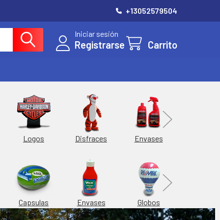
+13052579504
Iniciar sesión
Registrarse
Carrito
Esferas
Logos
Envases
Disfraces
Hieleras
Capsulas
Envases
Globos