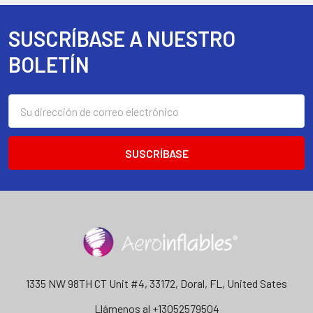
SUSCRÍBASE A NUESTRO
Footer
BOLETÍN
Dirección
de
correo
electrónico
1335 NW 98TH CT Unit #4, 33172, Doral, FL, United Sates
Llámenos al +13052579504