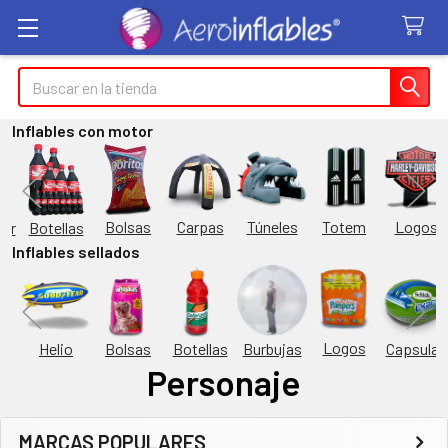
Buscar
Inflables con motor
Túneles
Totem
Logos
Bolsas
Carpas
Botellas
or
Inflables sellados
Logos
Burbujas
es
Helio
Bolsas
Botellas
Capsulas
Personaje
MARCAS POPULARES