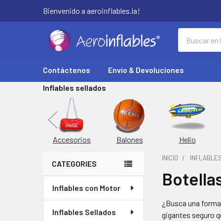
Bienvenido a aeroinflables.la!
Buscar
Contáctenos
Envío & Devoluciones
Inflables sellados
orta Latas
Inflable
Accesorios
Balones
Helio
INICIO
INFLABLE
CATEGORIES
Botella
Barra
Inflables con Motor
lateral
¿Busca una forma 
Inflables Sellados
gigantes seguro q