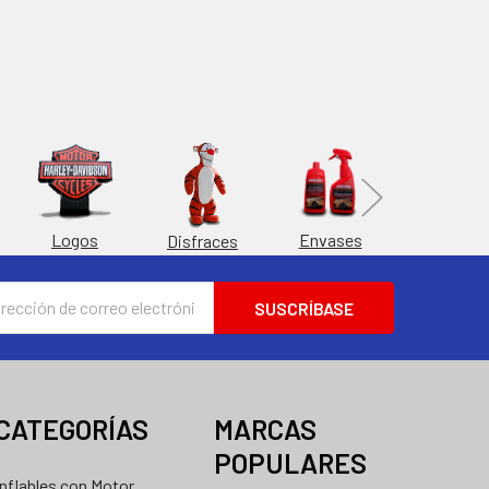
Esferas
Logos
Envases
Disfraces
ión
nico
CATEGORÍAS
MARCAS
POPULARES
Inflables con Motor