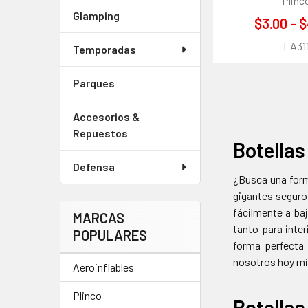
Plinc
Glamping
$3.00 - 
LA31
Temporadas
Parques
Accesorios &
Repuestos
Botellas
Defensa
¿Busca una form
gigantes seguro
fácilmente a baj
MARCAS
tanto para inter
POPULARES
forma perfecta 
nosotros hoy mi
Aeroinflables
Plinco
Botellas