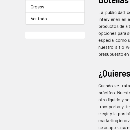
Crosby
La publicidad 
Ver todo
intervienen en 
productos de alt
opciones para s
especial como u
nuestro sitio 
presupuesto en 
¿Quieres
Cuando se trata
práctico. Nuestr
otro líquido y s
transportar y ti
elegir y la posi
marketing innova
se adapte a su 