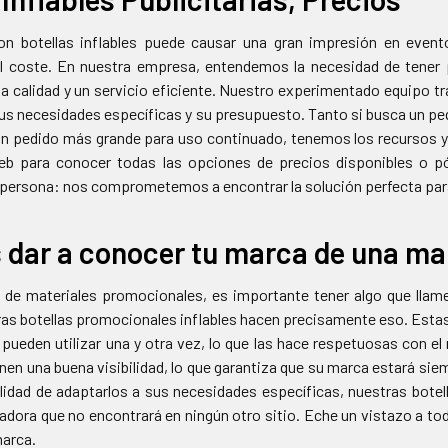
con botellas inflables puede causar una gran impresión en eve
el coste. En nuestra empresa, entendemos la necesidad de tene
a calidad y un servicio eficiente. Nuestro experimentado equipo tr
us necesidades específicas y su presupuesto. Tanto si busca un peq
n pedido más grande para uso continuado, tenemos los recursos y 
web para conocer todas las opciones de precios disponibles o 
persona: nos comprometemos a encontrar la solución perfecta par
 dar a conocer tu marca de una ma
 de materiales promocionales, es importante tener algo que llame
as botellas promocionales inflables hacen precisamente eso. Estas 
e pueden utilizar una y otra vez, lo que las hace respetuosas con 
enen una buena visibilidad, lo que garantiza que su marca estará sie
bilidad de adaptarlos a sus necesidades específicas, nuestras bote
dora que no encontrará en ningún otro sitio. Eche un vistazo a to
marca.