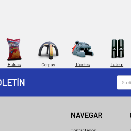
Túneles
Totem
Bolsas
Carpas
Direcc
OLETÍN
de
correo
electró
NAVEGAR
Contáctenos