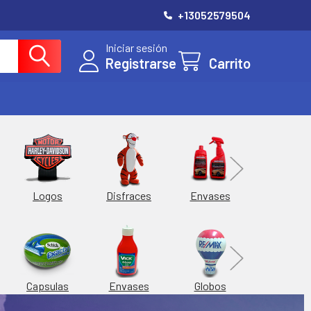
+13052579504
Iniciar sesión
Registrarse
Carrito
Esferas
Logos
Envases
Disfraces
Hieleras
Capsulas
Envases
Globos