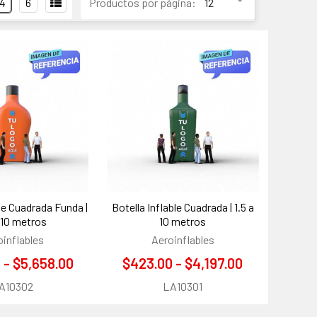
4
6
Productos por página:
ble Cuadrada Funda |
Botella Inflable Cuadrada | 1.5 a
a 10 metros
10 metros
oinflables
Aeroinflables
 - $5,658.00
$423.00 - $4,197.00
A10302
LA10301