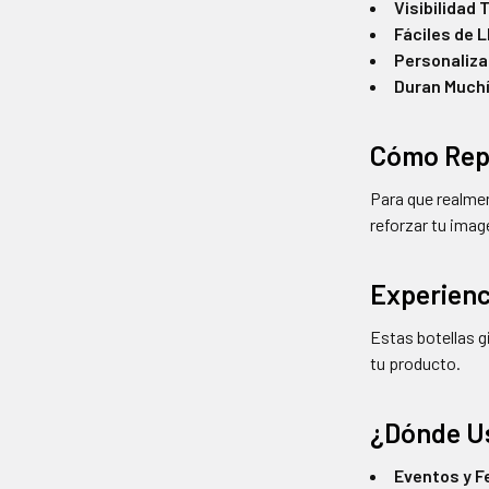
Visibilidad 
Fáciles de L
Personaliza
Duran Much
Cómo Rep
Para que realmen
reforzar tu imag
Experienc
Estas botellas g
tu producto.
¿Dónde U
Eventos y F