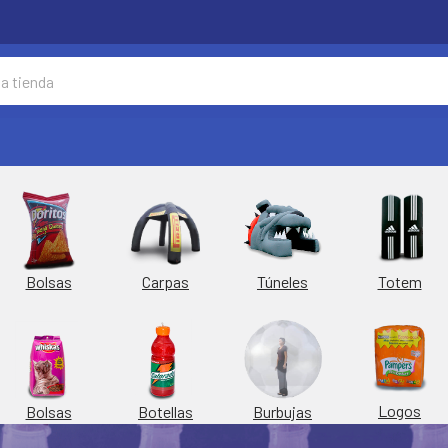
Túneles
Totem
Bolsas
Carpas
Logos
Burbujas
Bolsas
Botellas