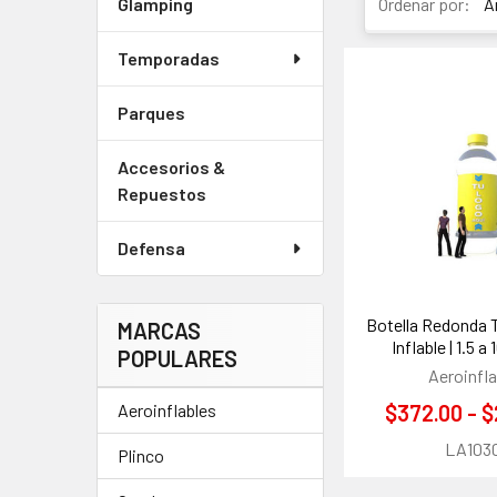
Glamping
Ordenar por:
Temporadas
Parques
Accesorios &
Repuestos
Defensa
Botella Redonda 
MARCAS
Inflable | 1.5 
POPULARES
Aeroinfla
Aeroinflables
$372.00 - $
LA103
Plinco