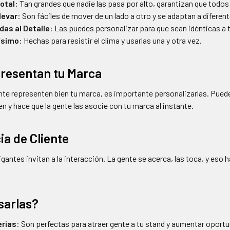
Total
: Tan grandes que nadie las pasa por alto, garantizan que todos 
levar
: Son fáciles de mover de un lado a otro y se adaptan a diferent
das al Detalle
: Las puedes personalizar para que sean idénticas a 
ísimo
: Hechas para resistir el clima y usarlas una y otra vez.
resentan tu Marca
te representen bien tu marca, es importante personalizarlas. Puedes
en y hace que la gente las asocie con tu marca al instante.
ia de Cliente
igantes invitan a la interacción. La gente se acerca, las toca, y eso
sarlas?
erias
: Son perfectas para atraer gente a tu stand y aumentar oport