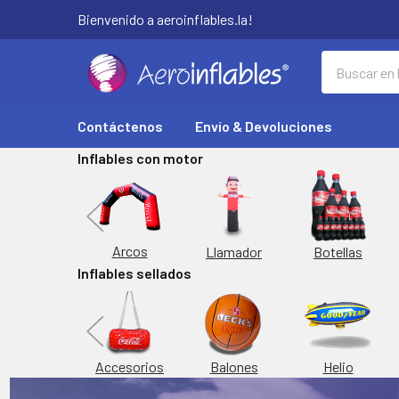
Bienvenido a aeroinflables.la!
Buscar
Contáctenos
Envío & Devoluciones
Inflables con motor
Replicas
Arcos
Botellas
Llamador
Inflables sellados
orta Latas
Inflable
Accesorios
Balones
Helio