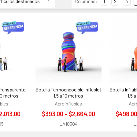
Columnas:
1
2
3
Transparente
Botella Termoencogible Inflable |
Botella Infla
a 10 metros
1.5 a 10 metros
1.5 
bles
Aeroinflables
Aer
2,013.00
$393.00 - $2,664.00
$498.00
05
LA10304
L