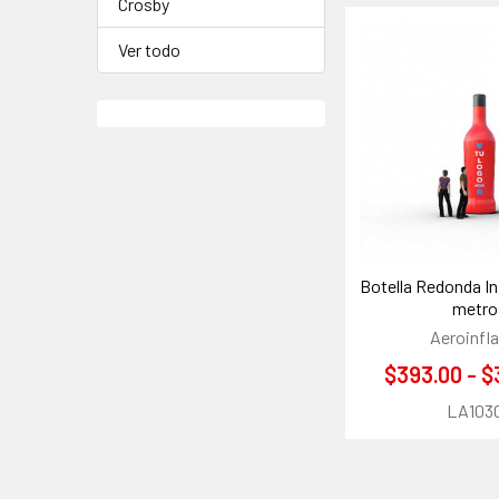
Crosby
Ver todo
Botella Redonda Infl
metro
Aeroinfla
$393.00 - $
LA103