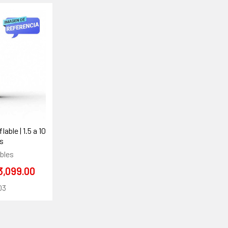
able | 1.5 a 10
s
bles
3,099.00
03