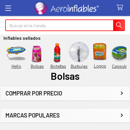
Buscar
Inflables sellados
Logos
Burbujas
es
Helio
Bolsas
Botellas
Capsulas
Bolsas
COMPRAR POR PRECIO
Barra
lateral
MARCAS POPULARES