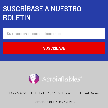
SUSCRÍBASE A NUESTRO
Footer
BOLETÍN
Dirección
de
correo
electrónico
1335 NW 98TH CT Unit #4, 33172, Doral, FL, United Sates
Llámenos al +13052579504