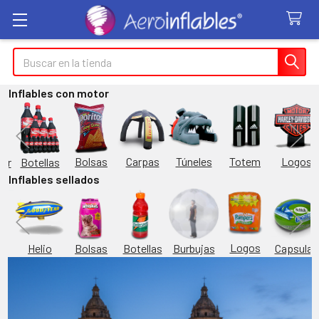
Buscar
Inflables con motor
Túneles
Totem
Logos
Bolsas
Carpas
Botellas
or
Inflables sellados
Logos
Burbujas
es
Helio
Bolsas
Botellas
Capsulas