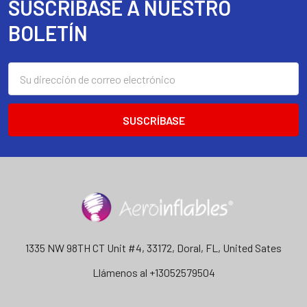
SUSCRÍBASE A NUESTRO
Footer
BOLETÍN
Dirección
de
correo
electrónico
1335 NW 98TH CT Unit #4, 33172, Doral, FL, United Sates
Llámenos al +13052579504