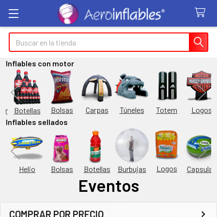
Buscar
Inflables con motor
Túneles
Totem
Logos
Bolsas
Carpas
Botellas
or
Inflables sellados
Logos
Burbujas
es
Helio
Bolsas
Botellas
Capsulas
Eventos
COMPRAR POR PRECIO