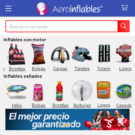
Buscar
Inflables con motor
Túneles
Totem
Logos
Bolsas
Carpas
Botellas
or
Inflables sellados
Logos
Burbujas
es
Helio
Bolsas
Botellas
Capsulas