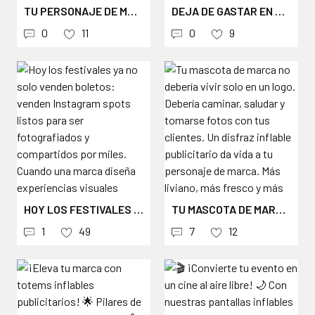
TU PERSONAJE DE MARCA MERECE SER GIGANTE. UNA MASCOTA INFLABLE NO ES SOLO PUBLICIDAD. ES EL MOMENTO EN QUE ALGUIEN SE DETIENE, SACA EL CELULAR, TOMA UNA FOTO Y LA COMPARTE CON SUS AMIGOS. ES MARKETING QUE SE VIRALIZA SOLO. EN AEROINFLABLES FABRICAMOS MASCOTAS INFLABLES 100% PERSONALIZADAS CON LA IDENTIDAD DE TU MARCA. IMPRESIÓN DIGITAL DE ALTA RESOLUCIÓN QUE REPLICA FIELMENTE CADA DETALLE DE TU PERSONAJE: PROPORCIONES, COLORES, EXPRESIONES Y ELEMENTOS GRÁFICOS. DESDE ACTIVACIONES BTL HASTA FERIAS, EVENTOS DEPORTIVOS Y PUNTOS DE VENTA. DE 2 A 8 METROS DE ALTURA. CON MOTOR SILENCIOSO, ILUMINACIÓN LED, ANCLAJE Y ESTUCHE INCLUIDO. MÁS DE 40 AÑOS FABRICANDO INFLABLES QUE HACEN DESTACAR A LAS MARCAS MÁS EXIGENTES DE COLOMBIA, MÉXICO Y PANAMÁ. SI TU MARCA TIENE UN PERSONAJE, NOSOTROS LO HACEMOS GIGANTE. Y SI AÚN NO LO TIENE, TE AYUDAMOS A CREARLO. ESCRÍBENOS AL DM O COTIZA EN EL LINK DE LA BIO. ### HASHTAGS #MASCOTASINFLABLES #MASCOTACORPORATIVA #PERSONAJEINFLABLE #MASCOTAGIGANTE #INFLABLEPUBLICITARIO #ACTIVACIONDEMARCA #MARKETINGBTL #PUBLICIDADCREATIVA #EVENTMARKETING #BRANDACTIVATION #MASCOTAPERSONALIZADA #INFLATABLESMARKETING #MARKETINGEXPERIENCIAL #FERIASYEXPOSICIONES #EVENTOSCORPORATIVOS #MASCOTADEMARCA #PUBLICIDADINFLABLE #PROMOCIONDEMARCA #INFLABLESCONMOTOR #MADEINCOLOMBIA #INFLABLESPUBLICITARIOS #DISENOPERSONALIZADO #MARKETINGDEEVENTOS #IMPACTOVISUAL #PUBLICIDADEXTERIOR #ACTIVACIONBTL #LANZAMIENTODEPRODUCTO #PUNTOSDEVENTA #FABRICADEINFLABLES #AEROINFLABLES
DEJA DE GASTAR EN MONTAJE. INVIERTE EN IMPACTO. UN STAND INFLABLE CAMBIA LAS REGLAS DE LAS FERIAS. SE TRANSPORTA EN UN ESTUCHE. SE INSTALA EN 10 MINUTOS. BRILLA DESDE ADENTRO CON ILUMINACIÓN LED. Y CADA CENTÍMETRO LLEVA EL BRANDING DE TU MARCA EN IMPRESIÓN DIGITAL HD. EN AEROINFLABLES FABRICAMOS STANDS INFLABLES 100% PERSONALIZADOS PARA FERIAS, EXPOSICIONES, ACTIVACIONES Y EVENTOS CORPORATIVOS. DISEÑAMOS SEGÚN LAS DIMENSIONES DE TU ESPACIO ASIGNADO, CON TU IDENTIDAD VISUAL INTEGRADA EN TODA LA ESTRUCTURA. SIN HERRAMIENTAS. SIN CUADRILLA DE MONTAJE. SIN CAMIONES DE CARGA. SIN COSTOS RECURRENTES DE LOGÍSTICA. SOLO TU MARCA, BRILLANDO EN CADA FERIA. MÁS DE 40 AÑOS FABRICANDO INFLABLES PARA LAS EMPRESAS MÁS EXIGENTES DE COLOMBIA, MÉXICO Y PANAMÁ. TU PRÓXIMA FERIA MERECE UN STAND QUE ESTÉ A LA ALTURA DE TU MARCA, Y QUE QUEPA EN UN ESTUCHE. #STANDSINFLABLES #STANDINFLABLE #INFLABLEPUBLICITARIO #STANDPARAFERIAS #STANDPORTÁTIL #FERIASYEXPOSICIONES #STANDPERSONALIZADO #INFLATABLESTAND #TRADESHOW #EVENTMARKETING #STANDCONBRANDING #FERIACOMERCIAL #ACTIVACIONDEMARCA #STANDDEEXHIBICIÓN #INFLABLESCONMOTOR #SHOWROOMPORTÁTIL #EXPOSTAND #MARKETINGEXPERIENCIAL #EVENTOSCORPORATIVOS #MADEINCOLOMBIA #INFLABLESPUBLICITARIOS #STANDECONÓMICO #EXHIBICIÓNDEMARCO #LANZAMIENTODEPRODUCTO #FERÍAINTERNACIONAL #PUBLICIDADCREATIVA #NEGOCIOVISIBLE #STANDCONLED #FABRICADEINFLABLES #AEROINFLABLES
0
11
0
9
HOY LOS FESTIVALES YA NO SOLO VENDEN BOLETOS: VENDEN INSTAGRAM SPOTS LISTOS PARA SER FOTOGRAFIADOS Y COMPARTIDOS POR MILES. CUANDO UNA MARCA DISEÑA EXPERIENCIAS VISUALES IMPACTANTES (COMO ESTOS HONGOS GIGANTES), CONVIERTE UN ÁREA CUALQUIERA DEL FESTIVAL EN UN ESCENARIO DE FOTOS OBLIGADO, GENERANDO CONTENIDO ORGÁNICO, RECORDACIÓN Y EXPOSICIÓN CONSTANTE DURANTE TODO EL EVENTO. INVERTIR EN ESPACIOS FOTOGÉNICOS Y MEMORABLES DENTRO DE CONCIERTOS Y FESTIVALES ES UNA DE LAS FORMAS MÁS EFECTIVAS DE AMPLIFICAR EL ALCANCE DE LA MARCA SIN PAGAR POR MEDIOS TRADICIONALES. #BRANDEXPERIENCE #INSTAGRAMSPOT #EXPERIENCIASDEMARCA #MARKETINGENFESTIVALES #FESTIVALMARKETING #BRANDACTIVATION #EVENTMARKETING #INFLABLESGIGANTES #ARTEINFLABLE #PHOTOSPOT #USERGENERATEDCONTENT #ESTRATEGIADEMARCA #EVENTOSENVIVO
TU MASCOTA DE MARCA NO DEBERÍA VIVIR SOLO EN UN LOGO. DEBERÍA CAMINAR, SALUDAR Y TOMARSE FOTOS CON TUS CLIENTES. UN DISFRAZ INFLABLE PUBLICITARIO DA VIDA A TU PERSONAJE DE MARCA. MÁS LIVIANO, MÁS FRESCO Y MÁS GRANDE QUE UNA BOTARGA DE ESPUMA. EL MOTOR CON VENTILADOR INTERNO MANTIENE AL PROMOTOR CÓMODO DURANTE HORAS. EN AEROINFLABLES FABRICAMOS DISFRACES INFLABLES 100% PERSONALIZADOS. MASCOTAS, PRODUCTOS, PERSONAJES, ANIMALES: LO QUE TU MARCA NECESITE. IMPRESIÓN DIGITAL DE ALTA RESOLUCIÓN CON CADA DETALLE DE TU PERSONAJE. #DISFRACESINFLABLES #DISFRAZINFLABLE #INFLABLEPUBLICITARIO #BOTARGAINFLABLE #TRAJEINFLABLE #MASCOTADEMARCA #MARKETINGBTL #PERSONAJEINFLABLE #EVENTMARKETING #BRANDACTIVATION #INFLATABLECOSTUME #PUNTODEVENTA #ACTIVACIONDEMARCA #MARKETINGCALLEJERO #PROMOCIONENCALLE #TRADEMARKETING #INFLABLEGIGANTE #MASCOTAINFLABLE #EVENTDECOR #MADEINCOLOMBIA #PUBLICIDADCREATIVA #MARKETINGEXPERIENCIAL #EVENTOSCORPORATIVOS #PROMOTORES #INFLABLESCONMOTOR #DESFILEDEPERSONAJES #ACTIVACIONBTL #BOTARGAPUBLICITARIA #FABRICADEINFLABLES #AEROINFLABLES
1
49
7
12