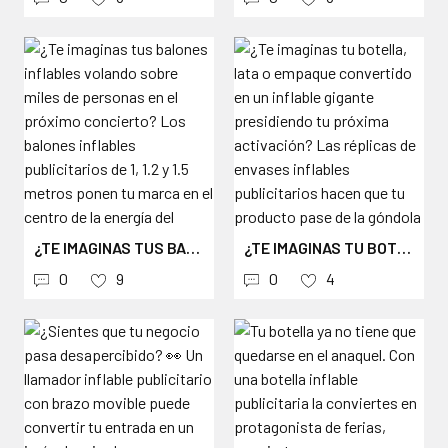
¿TE IMAGINAS TUS BALONES INFLABLES VOLANDO SOBRE MILES DE PERSONAS EN EL PRÓXIMO CONCIERTO? LOS BALONES INFLABLES PUBLICITARIOS DE 1, 1.2 Y 1.5 METROS PONEN TU MARCA EN EL CENTRO DE LA ENERGÍA DEL SHOW: VUELAN SOBRE EL PÚBLICO, APARECEN EN HISTORIAS, REELS Y FOTOS, Y CONVIERTEN CADA CANCIÓN EN UNA EXPERIENCIA DE MARCA. PERFECTOS PARA CONCIERTOS, FESTIVALES Y EVENTOS MASIVOS EN LATINOAMÉRICA, LIGEROS, RESISTENTES Y TOTALMENTE PERSONALIZABLES CON TU LOGO Y COLORES. #BALONESINFLABLES #PUBLICIDADINFLABLE #PELOTASGIGANTES #MARKETINGEXPERIENCIAL #EVENTOSMASIVOS #CONCIERTOSLATINOAMERICA #BRANDEXPERIENCE #INFLABLESPUBLICITARIOS #ACTIVACIONESBTL #EVENTOMARKETING
¿TE IMAGINAS TU BOTELLA, LATA O EMPAQUE CONVERTIDO EN UN INFLABLE GIGANTE PRESIDIENDO TU PRÓXIMA ACTIVACIÓN? LAS RÉPLICAS DE ENVASES INFLABLES PUBLICITARIOS HACEN QUE TU PRODUCTO PASE DE LA GÓNDOLA AL CENTRO DEL EVENTO, GENERANDO IMPACTO VISUAL, FOTOS Y RECORDACIÓN DE MARCA EN SEGUNDOS. SON IDEALES PARA LANZAMIENTOS, FERIAS, FESTIVALES, EVENTOS DEPORTIVOS Y PUNTOS DE VENTA EN TODA LATINOAMÉRICA. DISEÑAMOS TUS INFLABLES A LA MEDIDA, RESPETANDO LA FORMA Y COLORES DE TU PRODUCTO REAL, CON MATERIALES RESISTENTES Y LISTOS PARA USAR EN INTERIOR Y EXTERIOR. ES MOMENTO DE QUE TU MARCA SEA IMPOSIBLE DE IGNORAR.” #INFLABLESPUBLICITARIOS #RÉPLICASINFLABLES #ENVASESINFLABLES #BOTELLASINFLABLES #PUBLICIDADINFLABLE #MARKETINGBTL #TRADEMARKETING #ACTIVACIONESDEMARCA #EVENTOSCORPORATIVOS #LANZAMIENTODEPRODUCTO #BRANDINGEXPERIENCIAL #INFLABLESGIGANTES #PUBLICIDADEXTERIOR #MERCHANDISINGVISUAL
0
9
0
4