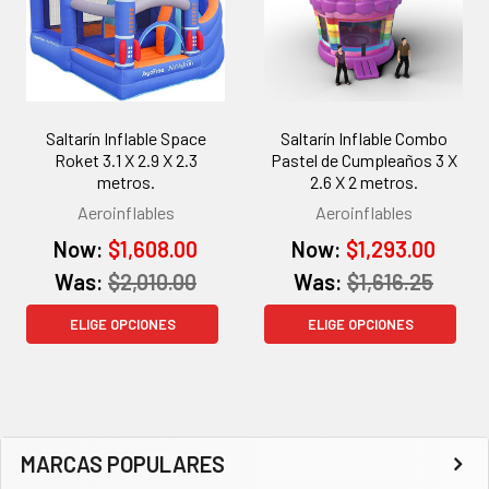
Saltarín Inflable Space
Saltarín Inflable Combo
Roket 3.1 X 2.9 X 2.3
Pastel de Cumpleaños 3 X
metros.
2.6 X 2 metros.
Aeroinflables
Aeroinflables
Now:
$1,608.00
Now:
$1,293.00
Was:
$2,010.00
Was:
$1,616.25
ELIGE OPCIONES
ELIGE OPCIONES
Barra
MARCAS POPULARES