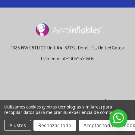
1335 NW 98TH CT Unit #4, 33172, Doral, FL, United Sates
Llámenos al +13052579504
NAVEGAR
CATEGORÍAS
Utilizamos cookies (y otras tecnologías similares) para
recopilar datos para mejorar su experiencia de compra.
Contáctenos
Inflables con Motor
Ajustes
Rechazar todo
Aceptar todas las cook
Envío & Devoluciones
Inflables Sellados