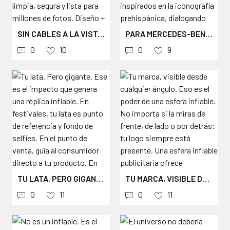
SIN CABLES A LA VISTA. SIN TRUCOS. SOLO AIRE E INGENIERÍA. 🌬️⚽ MASCOTAS MUNDIALISTAS GIGANTES FLOTANDO EN CENTROS COMERCIALES — INSTALACIÓN LIMPIA, SEGURA Y LISTA PARA MILLONES DE FOTOS. DISEÑO + FABRICACIÓN + INSTALACIÓN: AEROINFLABLES. #MUNDIAL2026 #INFLATABLEART #AEROINFLABLES #RETAILACTIVATION #WORLDCUP
PARA MERCEDES-BENZ CREAMOS ESTA SERIE DE ESCULTURAS INFLABLES MONUMENTALES EN CAMPO MARTE: FORMAS ORGÁNICAS INTERVENIDAS CON TRAZOS INSPIRADOS EN LA ICONOGRAFÍA PREHISPÁNICA, DIALOGANDO CON UN CLÁSICO ATEMPORAL. CADA PIEZA FUE DISEÑADA, CONFECCIONADA Y FABRICADA POR NUESTRO EQUIPO — DEL RENDER AL AIRE. ESCENOGRAFÍA INFLABLE DE GRAN FORMATO PARA MARCAS QUE QUIEREN DESTACAR. 📍 CAMPO MARTE, CDMX ✉️ COTIZA TU PROYECTO EN EL LINK DE LA BIO #AEROINFLABLES #ARTEINFLABLE #MERCEDESBENZ #CAMPOMARTE #INFLATABLEART #BRANDACTIVATION #EVENTDESIGN #ESCENOGRAFÍA #CDMX
0
10
0
9
TU LATA. PERO GIGANTE. ESE ES EL IMPACTO QUE GENERA UNA RÉPLICA INFLABLE. EN FESTIVALES, TU LATA ES PUNTO DE REFERENCIA Y FONDO DE SELFIES. EN EL PUNTO DE VENTA, GUÍA AL CONSUMIDOR DIRECTO A TU PRODUCTO. EN EVENTOS DEPORTIVOS, ES LA PRESENCIA DE TU MARCA QUE NADIE IGNORA. EN AEROINFLABLES FABRICAMOS LATAS INFLABLES 100% PERSONALIZADAS CON IMPRESIÓN DIGITAL QUE REPLICA FIELMENTE CADA DETALLE DE TU PRODUCTO. COLORES EXACTOS, TIPOGRAFÍA, LOGO Y PROPORCIONES PERFECTAS. CADA LATA INCLUYE MOTOR ELÉCTRICO, ILUMINACIÓN LED PARA EVENTOS NOCTURNOS Y ESTUCHE DE TRANSPORTE. DESDE 2 METROS PARA PDV HASTA 6+ METROS PARA FESTIVALES. MÁS DE 40 AÑOS FABRICANDO INFLABLES PARA LAS MARCAS DE BEBIDAS MÁS EXIGENTES DE COLOMBIA, MÉXICO Y PANAMÁ. PON TU PRODUCTO EN GRANDE. #LATASINFLABLES #LATAINFLABLE #REPLICAINFLABLE #INFLABLECONMOTOR #LATAGIGANTE #INFLABLESPUBLICITARIOS #MARKETINGEXPERIENCIAL #ACTIVACIONDEMARCA #BRANDACTIVATION #EVENTMARKETING #FESTIVALESDEMÚSICA #PUBLICIDADDEBEBIDAS #MARKETINGBTL #TRADEMARKETING #PUNTODEVENTA #EVENTOSDEPORTIVOS #CERVEZAMARKETING #LANZAMIENTODEPRODUCTO #REPLICAGIGANTE #MADEINCOLOMBIA #PUBLICIDADCREATIVA #INFLABLESCONMOTOR #FESTIVALMARKETING #PATROCINIODEMARCA #ACTIVACIONBTL #RETAILMARKETING #FABRICADEINFLABLES #AEROINFLABLES #DISENOPUBLICITARIO #BRANDEXPERIENCE
TU MARCA, VISIBLE DESDE CUALQUIER ÁNGULO. ESO ES EL PODER DE UNA ESFERA INFLABLE. NO IMPORTA SI LA MIRAS DE FRENTE, DE LADO O POR DETRÁS: TU LOGO SIEMPRE ESTÁ PRESENTE. UNA ESFERA INFLABLE PUBLICITARIA OFRECE VISIBILIDAD DE 360 GRADOS QUE NINGÚN BANNER O PENDÓN PUEDE IGUALAR. EN AEROINFLABLES FABRICAMOS ESFERAS INFLABLES 100% PERSONALIZADAS CON IMPRESIÓN DIGITAL FULL COLOR EN TODA LA SUPERFICIE. SIN DISTORSIÓN. CON ILUMINACIÓN LED INTERNA PARA EVENTOS NOCTURNOS Y MATERIALES RESISTENTES A UV, LLUVIA Y VIENTO. IDEALES PARA ACTIVACIONES BTL, EVENTOS DEPORTIVOS, FERIAS, LANZAMIENTOS Y CENTROS COMERCIALES. SE INFLAN EN MINUTOS CON EL MOTOR INCLUIDO Y SE GUARDAN EN SU ESTUCHE. MÁS DE 40 AÑOS FABRICANDO INFLABLES PARA LAS MARCAS MÁS EXIGENTES DE COLOMBIA, MÉXICO Y PANAMÁ. TU PRÓXIMO EVENTO MERECE VISIBILIDAD TOTAL. COTIZA EN EL LINK DE LA BIO. #ESFERASINFLABLES #ESFERAINFLABLE #ESFERAPUBLICITARIA #INFLABLECONMOTOR #ESFERAGIGANTE #INFLABLESPUBLICITARIOS #MARKETINGEXPERIENCIAL #ACTIVACIONDEMARCA #BRANDACTIVATION #EVENTMARKETING #FERIASYEXPOSICIONES #PUBLICIDADEXTERIOR #MARKETINGBTL #VISIBILIDAD360 #EVENTOSCORPORATIVOS #EVENTOSDEPORTIVOS #LANZAMIENTODEPRODUCTO #PROMOCIONDEEVENTOS #INFLABLESCONMOTOR #MADEINCOLOMBIA #PUBLICIDADCREATIVA #INFLATABLESPHERE #EVENTDECOR #STANDDEEXPOSICION #ACTIVACIONBTL #CENTROCOMERCIAL #FABRICADEINFLABLES #AEROINFLABLES #DISENOPUBLICITARIO #BRANDEXPERIENCE
0
11
0
11