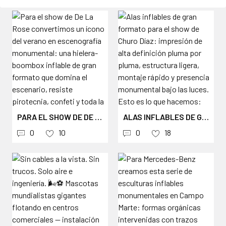
PARA EL SHOW DE DE LA ROSE CONVERTIMOS UN ÍCONO DEL VERANO EN ESCENOGRAFÍA MONUMENTAL: UNA HIELERA-BOOMBOX INFLABLE DE GRAN FORMATO QUE DOMINA EL ESCENARIO, RESISTE PIROTECNIA, CONFETI Y TODA LA ENERGÍA DEL SHOW. DEL CONCEPTO DEL ARTISTA AL CENTRO DEL ESCENARIO — DISEÑO, IMPRESIÓN Y FABRICACIÓN POR AEROINFLABLES. ESCENOGRAFÍA INFLABLE PARA SHOWS QUE SE VUELVEN INOLVIDABLES. 🎤 #DELAROSE #ESCENOGRAFÍA #STAGEDESIGN #INFLATABLEART #AEROINFLABLES #CONCERTDESIGN #MÚSICAURBANA #ESCENOGRAFÍAINFLABLE
ALAS INFLABLES DE GRAN FORMATO PARA EL SHOW DE CHURO DÍAZ: IMPRESIÓN DE ALTA DEFINICIÓN PLUMA POR PLUMA, ESTRUCTURA LIGERA, MONTAJE RÁPIDO Y PRESENCIA MONUMENTAL BAJO LAS LUCES. ESTO ES LO QUE HACEMOS: CONVERTIR LA VISIÓN DE UN ARTISTA EN ESCENOGRAFÍA QUE SE ROBA LAS FOTOS DEL PÚBLICO. DISEÑO + IMPRESIÓN + FABRICACIÓN: AEROINFLABLES. #ESCENOGRAFÍADECONCIERTOS #CHURODÍAZ #STAGEPRODUCTION #INFLABLEGIGANTE #AEROINFLABLES #LIVEMUSIC #VALLENATO
0
10
0
18