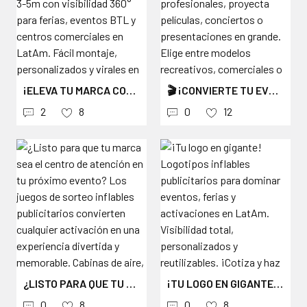
¡ELEVA TU MARCA CON TOTEMS INFLABLES PUBLICITARIOS! 🌟 PILARES DE 3-5M CON VISIBILIDAD 360° PARA FERIAS, EVENTOS BTL Y CENTROS COMERCIALES EN LATAM. FÁCIL MONTAJE, PERSONALIZADOS Y VIRALES EN REDES. ¡COTIZA YA Y DESTACA! DM PARA PRESUPUESTOS. #TOTEMINFLABLE #INFLABLESPUBLICITARIOS #PUBLICIDADINFLABLE #TOTEMSEVENTOS #INFLABLESBTL #MARKETINGEXPERIENCIAL #FERIASCORPORATIVAS #EVENTOSLATAM #MARCAVISIBLE #ACTIVACIONESBTL
🎬 ¡CONVIERTE TU EVENTO EN UN CINE AL AIRE LIBRE! 🌙 CON NUESTRAS PANTALLAS INFLABLES PROFESIONALES, PROYECTA PELÍCULAS, CONCIERTOS O PRESENTACIONES EN GRANDE. ELIGE ENTRE MODELOS RECREATIVOS, COMERCIALES O PROFESIONALES, DISEÑADOS PARA CADA TIPO DE PROYECTOR Y TAMAÑO DE EVENTO. FÁCILES DE MONTAR, RESISTENTES Y CON UNA CALIDAD DE IMAGEN IMPRESIONANTE. 💡 ¡HAZ QUE TU MARCA, EVENTO O EXPERIENCIA SE PROYECTE A LO GRANDE! #PANTALLAINFLABLE #CINEALAIRELIBRE #EVENTOSALAIRELIBRE #PUBLICIDADVISUAL #EVENTOSCORPORATIVOS #PANTALLAGIGANTE #PROYECCIÓNEXTERIOR #RENTADEPANTALLAS #EXPERIENCIASVISUALES #CINEEXTERIOR
2
8
0
12
¿LISTO PARA QUE TU MARCA SEA EL CENTRO DE ATENCIÓN EN TU PRÓXIMO EVENTO? LOS JUEGOS DE SORTEO INFLABLES PUBLICITARIOS CONVIERTEN CUALQUIER ACTIVACIÓN EN UNA EXPERIENCIA DIVERTIDA Y MEMORABLE. CABINAS DE AIRE, TÓMBOLAS INFLABLES Y HURACANES DE PREMIOS ATRAEN MIRADAS, GENERAN FILAS Y PONEN TU LOGO EN EL MEJOR LUGAR: EN LAS FOTOS Y VIDEOS DE TUS CLIENTES. ÚSALOS EN SUPERMERCADOS, FERIAS, EVENTOS DEPORTIVOS Y LANZAMIENTOS DE PRODUCTO PARA AUMENTAR EL TRÁFICO, CAPTAR DATOS Y REFORZAR TU BRANDING CON UNA DINÁMICA QUE TODOS QUIEREN PROBAR. #INFLABLESPUBLICITARIOS #JUEGOSDESORTEO #CABINADESORTEO #TOMBOLAINFLABLE #HURACANDEPREMIOS #ACTIVACIONESDEMARCA #EVENTOSBTL #MARKETINGEXPERIENCIAL #FERIASYEVENTOS #PUNTODEVENTA #INFLABLESPERSONALIZADOS #BRANDINGINTERACTIVO #PUBLICIDADCREATIVA #RETAILMARKETING #EVENTOSCORPORATIVOS
¡TU LOGO EN GIGANTE! LOGOTIPOS INFLABLES PUBLICITARIOS PARA DOMINAR EVENTOS, FERIAS Y ACTIVACIONES EN LATAM. VISIBILIDAD TOTAL, PERSONALIZADOS Y REUTILIZABLES. ¡COTIZA Y HAZ TU MARCA IMPARABLE! 📦🚀 #INFLABLESPUBLICITARIOS #LOGOTIPOSINFLABLES #PUBLICIDADINFLABLE #INFLABLESGIGANTES #MARKETINGEXPERIENCIAL #EVENTOSLATAM #ACTIVACIONESBTL #MARCASGIGANTES #PUBLICIDADEXTERIOR #BTLMARKETING
0
8
0
8