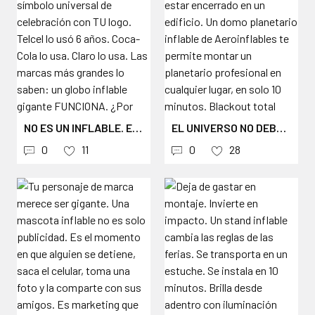
NO ES UN INFLABLE. ES EL SÍMBOLO UNIVERSAL DE CELEBRACIÓN CON TU LOGO. TELCEL LO USÓ 6 AÑOS. COCA-COLA LO USA. CLARO LO USA. LAS MARCAS MÁS GRANDES LO SABEN: UN GLOBO INFLABLE GIGANTE FUNCIONA. ¿POR QUÉ? PORQUE UN GLOBO NO COMPITE CON TU MARCA — LA AMPLIFICA. CUALQUIER LOGO SE VE PODEROSO EN UNA ESFERA GIGANTE VISIBLE A CIENTOS DE METROS. DE DÍA CON COLORES VIBRANTES. DE NOCHE COMO UN FARO LUMINOSO CON LED INTERNO. Y HAY ALGO QUE EN LA ERA DE TELCEL NO EXISTÍA: HOY TU GLOBO ES UN INSTAGRAM SPOT. LA GENTE SE ACERCA, SE TOMA FOTOS, TE ETIQUETA. CONTENIDO ORGÁNICO GRATIS QUE VALE MÁS QUE CUALQUIER PAUTA. UN SOLO GLOBO EN UN EVENTO GENERA DECENAS DE PUBLICACIONES EN REDES SIN QUE INVIERTAS UN PESO MÁS. CADA GLOBO DE AEROINFLABLES INCLUYE MOTOR ELÉCTRICO, ILUMINACIÓN LED, IMPRESIÓN DIGITAL FULL COLOR, PROTECCIÓN UV, ANCLAJE PROFESIONAL Y ESTUCHE DE TRANSPORTE. CONVIERTE TU PRÓXIMO EVENTO EN UN FENÓMENO VISUAL. #GLOBOSINFLABLES #GLOBOINFLABLE #GLOBOPUBLICITARIO #INFLABLECONMOTOR #GLOBOGIGANTE #INFLABLESPUBLICITARIOS #MARKETINGEXPERIENCIAL #ACTIVACIONDEMARCA #BRANDACTIVATION #EVENTMARKETING #INSTAGRAMSPOT #FOTOCONGLOBO #GLOBOGIGANTEPARAFOTOS #UGCMARKETING #CONTENIDOORGANICO #PUBLICIDADEXTERIOR #MARKETINGBTL #PUBLICIDADINFLABLE #PHOTOOP #MOMENTOSCOMPARTIBLES #ACTIVACIONINSTAGRAM #MARKETINGDEEXPERIENCIAS #GLOBOCONLOGO #FABRICADEINFLABLES #AEROINFLABLES #MADEINCOLOMBIA #PUBLICIDADCREATIVA #BRANDEXPERIENCE #EVENTOSCORPORATIVOS #RETAILMARKETING
EL UNIVERSO NO DEBERÍA ESTAR ENCERRADO EN UN EDIFICIO. UN DOMO PLANETARIO INFLABLE DE AEROINFLABLES TE PERMITE MONTAR UN PLANETARIO PROFESIONAL EN CUALQUIER LUGAR, EN SOLO 10 MINUTOS. BLACKOUT TOTAL PARA PROYECCIÓN 360 GRADOS DE DÍA O DE NOCHE, SIN SOMBRAS, SIN FILTRACIÓN DE LUZ. FABRICAMOS DOMOS DESDE 4 HASTA 42 METROS DE DIÁMETRO. EL RANGO MÁS AMPLIO DE LA REGIÓN. CADA UNO SE FABRICA A TU MEDIDA, CON MATERIAL DE POLIÉSTER BLACKOUT PROFESIONAL Y MOTOR ELÉCTRICO INCLUIDO. PARA COLEGIOS QUE QUIEREN INSPIRAR CON EXPERIENCIAS STEM INMERSIVAS. PARA MUSEOS QUE LLEVAN LA CIENCIA A DONDE NO HAY PLANETARIOS FIJOS. PARA EMPRENDEDORES QUE OPERAN PLANETARIOS MÓVILES COMO NEGOCIO. PARA EVENTOS CORPORATIVOS QUE NECESITAN IMPACTAR. OPCIONES DESDE EL PAQUETE BÁSICO HASTA EL FULL DOM PRO CON SONIDO ENVOLVENTE BOSE Y AIRE ACONDICIONADO DE 5 TONELADAS. MÁS DE 40 AÑOS DE EXPERIENCIA FABRICANDO INFLABLES DE CALIDAD PROFESIONAL. EL UNIVERSO CABE EN UN DOMO INFLABLE PORTÁTIL. LLÉVALO A DONDE TU PÚBLICO LO NECESITA. COTIZA TU DOMO PLANETARIO EN EL LINK DE LA BIO O ESCRÍBENOS AL DM. #DOMOPLANETARIO #PLANETARIOINFLABLE #PLANETARIOMÓVIL #DOMOINFLABLE #FULLDOME #PROYECCIÓNINMERSIVA #EDUCACIÓNSTEM #EXPERIENCIAINMERSIVA #CÚPULAINFLABLE #ASTRONOMÍA #PLANETARIOPORTÁTIL #PLANETARIOMÓVILEDUCATIVO #INFLATABLEDOME #PLANETARIUMDOME #MOBILEPLANETARIUM #CIENCIAPARATODOS #ASTRONOMIEDUCATIVA #DOMODEPROYECCIÓN #ENTRETENIMIENTOEDUCATIVO #IMMERSIVEEXPERIENCE #INFLABLESPUBLICITARIOS #FABRICADEINFLABLES #MADEINCOLOMBIA #INFLABLESCOLOMBIA #INFLABLESMEXICO #DOMOBLACKOUT #PROYECCIÓN360 #CIENCIAYTECNOLOGÍA #EDUCACIÓNINNOVADORA #AEROINFLABLES
0
11
0
28