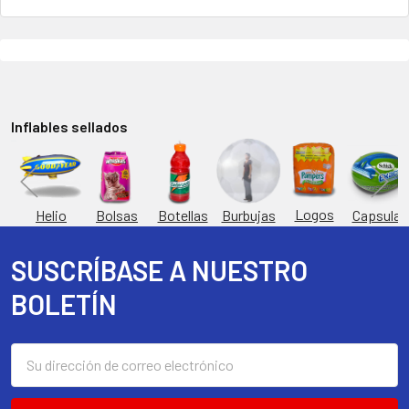
Inflables sellados
Logos
Burbujas
es
Helio
Bolsas
Botellas
Capsulas
SUSCRÍBASE A NUESTRO
Footer
BOLETÍN
Dirección
de
correo