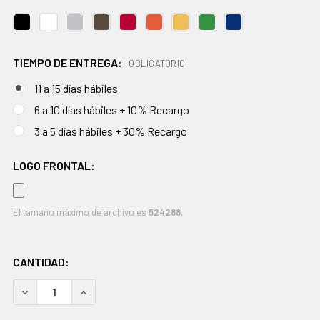
TIEMPO DE ENTREGA:
OBLIGATORIO
11 a 15 días hábiles
6 a 10 días hábiles + 10% Recargo
3 a 5 días hábiles + 30% Recargo
LOGO FRONTAL:
El tamaño máximo de archivo es
524288
,
EXISTENCIAS
CANTIDAD:
ACTUALES:
DISMINUIR CANTIDAD:
AUMENTAR CANTIDAD: