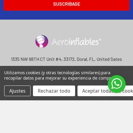
electrónico
1335 NW 98TH CT Unit #4, 33172, Doral, FL, United Sates
Llámenos al +13052579504
Utilizamos cookies (y otras tecnologías similares) para
recopilar datos para mejorar su experiencia de compra.
Ajustes
Rechazar todo
Aceptar todas las cook
NAVEGAR
CATEGORÍAS
Contáctenos
Inflables con Motor