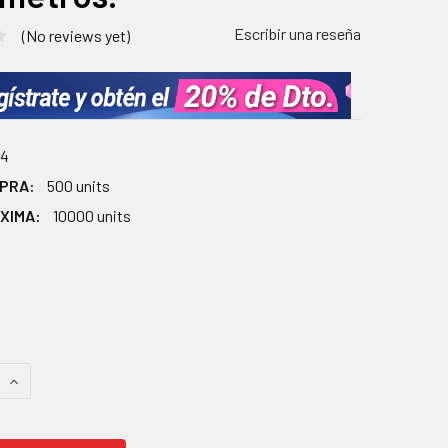
Escribir una reseña
(No reviews yet)
4
MPRA:
500 units
XIMA:
10000 units
0
AS
 CANTIDAD:
AUMENTAR CANTIDAD: