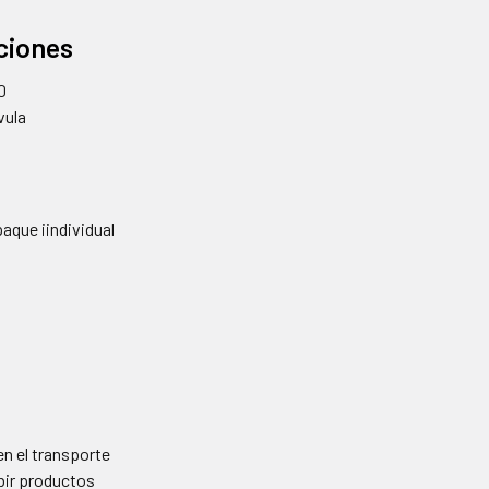
ciones
0
vula
paque iindividual
n el transporte
ibir productos