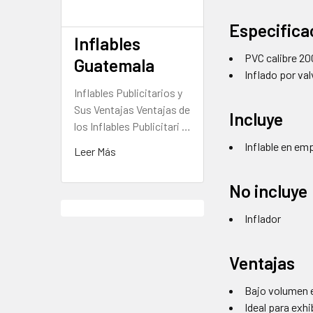
Especifica
Inflables
PVC calibre 20
Guatemala
Inflado por val
Inflables Publicitarios y
Sus Ventajas Ventajas de
Incluye
los Inflables Publicitari …
Inflable en em
Leer Más
No incluye
Inflador
Ventajas
Bajo volumen e
Ideal para exh