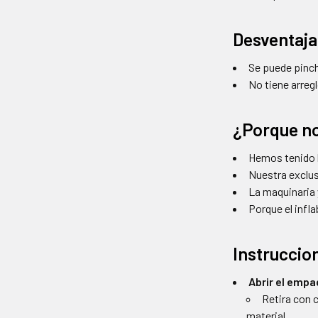
Desventaja
Se puede pinc
No tiene arreg
¿Porque n
Hemos tenido 
Nuestra exclus
La maquinaria 
Porque el infla
Instruccio
Abrir el empa
Retira con 
material.