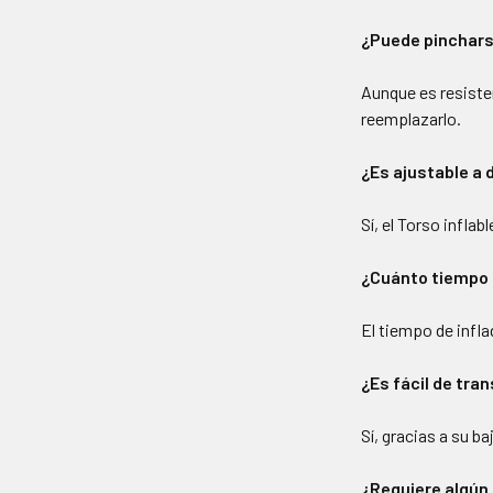
¿Puede pinchars
Aunque es resiste
reemplazarlo.
¿Es ajustable a 
Sí, el Torso infla
¿Cuánto tiempo 
El tiempo de infla
¿Es fácil de tra
Sí, gracias a su b
¿Requiere algún