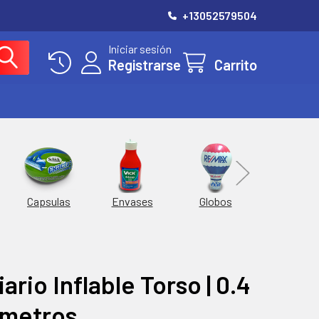
+13052579504
Iniciar sesión
Registrarse
Carrito
Hieleras
Capsulas
Envases
Globos
ario Inflable Torso | 0.4
 metros.