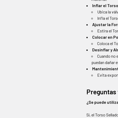
Inflar el Tors
Ubica la vál
Infla el Tor
Ajustar la Fo
Estira el T
Colocar en Po
Coloca el T
Desinflar y A
Cuando no e
puedan dañar el
Mantenimien
Evita expon
Preguntas 
¿Se puede utiliz
Sí, el Torso Sella