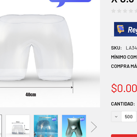
SKU:
LA34
MÍNIMO CO
COMPRA MÁ
$0.0
EXISTENCI
CANTIDAD:
ACTUALES:
DISMINUIR