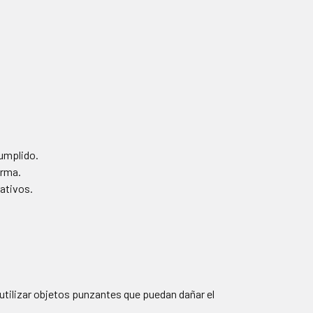
umplido.
orma.
rativos.
 utilizar objetos punzantes que puedan dañar el