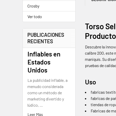
Crosby
Ver todo
Torso Sel
Producto
PUBLICACIONES
RECIENTES
Descubre la innov
Inflables en
calibre 200, este 
maniquís. Su diseñ
Estados
pruebas de calida
Unidos
La publicidad inflable, a
Uso
menudo considerada
fabricas texti
como un método de
fabricas de pa
marketing divertido y
tiendas de ro
lúdico, …
Fabricas de m
Leer Más