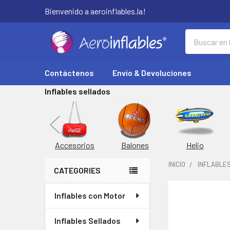
Bienvenido a aeroinflables.la!
Buscar
Contáctenos
Envío & Devoluciones
Inflables sellados
orta Latas
Inflable
Accesorios
Balones
Helio
INICIO
INFLABLE
CATEGORIES
Barra
Inflables con Motor
COMPRADOS
lateral
JUNTOS
CON
Inflables Sellados
FRECUENCIA: