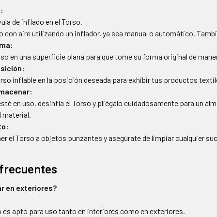
o:
vula de inflado en el Torso.
so con aire utilizando un inflador, ya sea manual o automático. También
rma:
orso en una superficie plana para que tome su forma original de mane
sición:
orso inflable en la posición deseada para exhibir tus productos tex
lmacenar:
sté en uso, desinfla el Torso y pliégalo cuidadosamente para un 
 material.
to:
er el Torso a objetos punzantes y asegúrate de limpiar cualquier s
frecuentes
ar en exteriores?
do es apto para uso tanto en interiores como en exteriores.