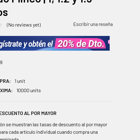
os
Escribir una reseña
(No reviews yet)
9
MPRA:
1 unit
XIMA:
10000 units
DESCUENTO AL POR MAYOR
ón se muestran las tasas de descuento al por mayor
para cada artículo individual cuando compra una
terminada