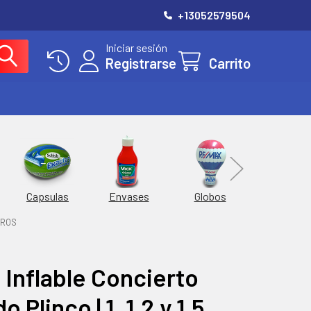
+13052579504
Iniciar sesión
Registrarse
Carrito
Hieleras
Capsulas
Envases
Globos
TROS
 Inflable Concierto
o Plinco | 1, 1.2 y 1.5