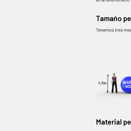
Tamańo pel
Tenemos tres medi
Material p