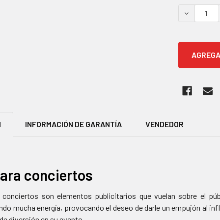
ACTUALES:
DISMINUIR
N
INFORMACIÓN DE GARANTÍA
VENDEDOR
para conciertos
 conciertos son elementos publicitarios que vuelan sobre el pú
ndo mucha energía, provocando el deseo de darle un empujón al infl
de diversión en su evento.