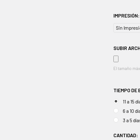
IMPRESIÓN
Sin Impres
SUBIR ARCH
El tamaño máx
TIEMPO DE
11 a 15 d
6 a 10 d
3 a 5 dí
EXISTENCI
CANTIDAD: