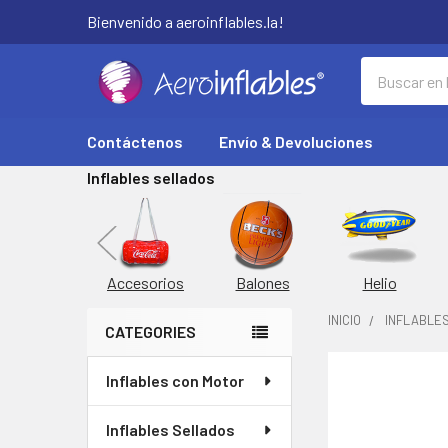
Bienvenido a aeroinflables.la!
Buscar
Contáctenos
Envío & Devoluciones
Inflables sellados
orta Latas
Inflable
Accesorios
Balones
Helio
INICIO
INFLABLE
CATEGORIES
Barra
Inflables con Motor
COMPRADOS
lateral
JUNTOS
CON
Inflables Sellados
FRECUENCIA: