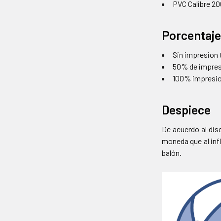
PVC Calibre 2
Porcentaje
Sin impresion 
50% de impresi
100% impresion
Despiece
De acuerdo al dis
moneda que al infl
balón.